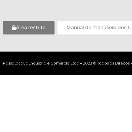
Área restrita
Manual de manuseio dos C
Passalacqua Indústria e Comércio Ltda – 2023 © Todos os Direitos