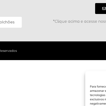
*Clique acima e acesse no
olchões
 Reservados
Para fornec
armazenar e
tecnologias
exclusivos n
negativamen