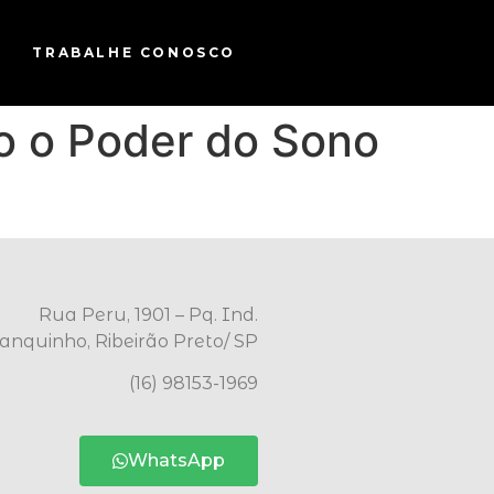
TRABALHE CONOSCO
do o Poder do Sono
Rua Peru, 1901 – Pq. Ind.
anquinho, Ribeirão Preto/ SP
(16) 98153-1969
WhatsApp