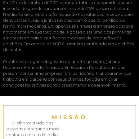
Em 22 de dezembro de 2012 o parque fabril é consumido por um
incêndio de grandes proporções e perde 75% de sua estrutura.
Mediante ao problema, Sr. Eduardo Passalacqua recebe apoio
de suas três filhas, e juntos reconstroem o que foi perdido de
forma mais moderna. Em apenas seis meses a empresa operava
novamente em sua totalidade, e passa a ser uma das primeiras
empresas do país a certificar o processo de produção dos
colchões. Em agosto de 2017 é também certificada em colchões
de molas.
Atualmente segue sob gestão da quarta geração, Juliana,
Roberta e Fernanda, filhas do Sr. Eduardo Passalacqua, que
presam por ser uma empresa familiar idônea, transparente que
trabalha em parceria com seus clientes, focada em criar
condições favoráveis para o crescimento e desenvolvimento.
MISSÃO
Melhorar a vida das
pessoas entregando mais
conforto em seu dia a dia.