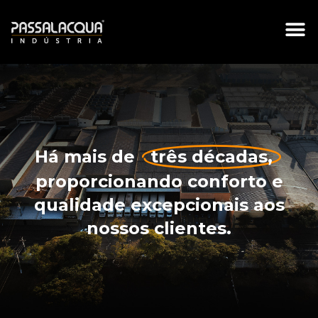
TRABALH
Há mais de
três décadas,
proporcionando conforto e
qualidade excepcionais aos
nossos clientes.