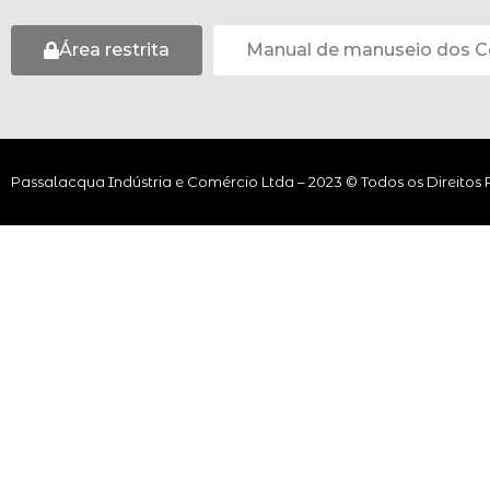
Área restrita
Manual de manuseio dos C
Passalacqua Indústria e Comércio Ltda – 2023 © Todos os Direitos