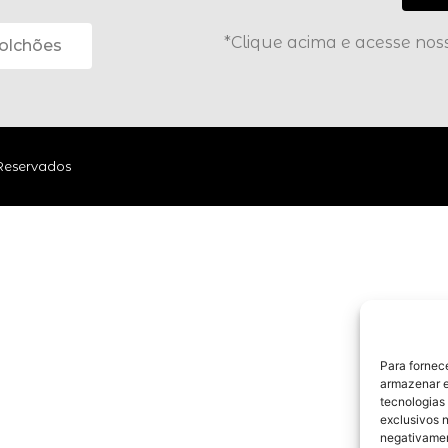
*Clique acima e acesse no
olchões
 Reservados
Para fornec
armazenar e
tecnologias
exclusivos n
negativamen