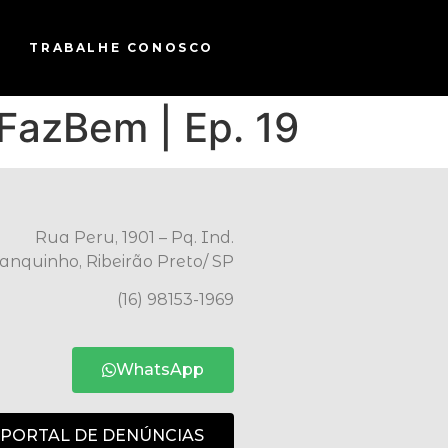
TRABALHE CONOSCO
FazBem | Ep. 19
Rua Peru, 1901 – Pq. Ind.
anquinho, Ribeirão Preto/ SP
(16) 98153-1969
WhatsApp
PORTAL DE DENÚNCIAS