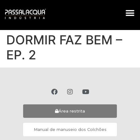
TRABALH
DORMIR FAZ BEM –
EP. 2
Área restrita
Manual de manuseio dos Colchões