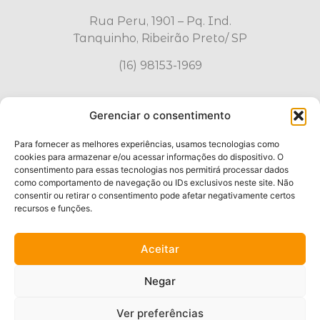
Rua Peru, 1901 – Pq. Ind.
Tanquinho, Ribeirão Preto/ SP
(16) 98153-1969
WhatsApp
Gerenciar o consentimento
Para fornecer as melhores experiências, usamos tecnologias como
cookies para armazenar e/ou acessar informações do dispositivo. O
PORTAL DE DENÚNCIAS
consentimento para essas tecnologias nos permitirá processar dados
como comportamento de navegação ou IDs exclusivos neste site. Não
consentir ou retirar o consentimento pode afetar negativamente certos
*Clique acima e acesse nossa plataforma de
recursos e funções.
Denuncias.
Aceitar
Negar
Passalacqua Indústria e Comércio Ltda – 2023 © Todos os
Ver preferências
Direitos Reservados